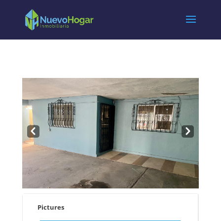
Pre
Nex
v
t
Pictures