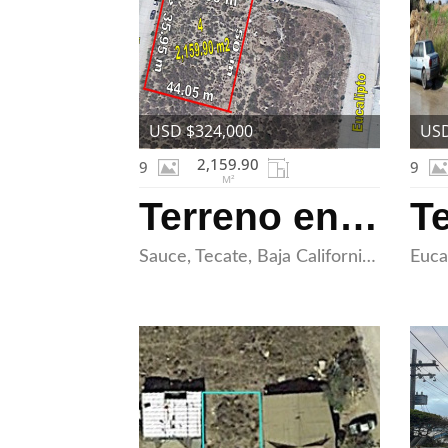
USD $324,000
USD
2,159.90
9
9
M²
Terreno en Venta en Tecate
Sauce, Tecate, Baja California 21430