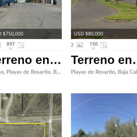
 $750,000
USD $80,000
897
150
2
M²
M²
Terreno en Venta en Rosarito
Terreno en Venta
Alamo, Playas de Rosarito, Baja California 22710