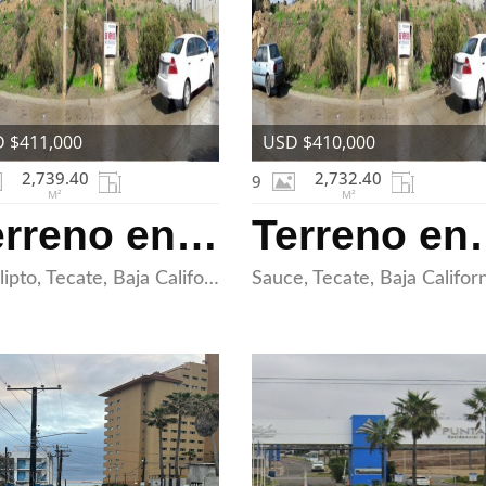
 $411,000
USD $410,000
2,739.40
2,732.40
9
M²
M²
Terreno en Venta en Tecate
Terreno en
Eucalipto, Tecate, Baja California 21430