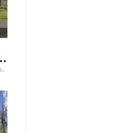
 en Residencial Punta Azul
Playas de Rosarito, Baja California 22713