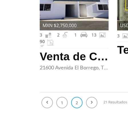
MXN $2,750,000
USD
3
2
1
13
3
90
M²
Venta de Casas NUEVAS en Guaycura
21600 Avenida El Borrego, Tijuana, Baja California 22214
21 Resultados
1
2