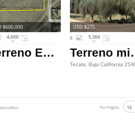
 $600,000
USD $275
4,000
5,366
6
M²
M²
Terreno En Venta en Viñedos Casa Blanca
Terreno mixt
Tecate, Baja California 214
Por Página
 devueltos.