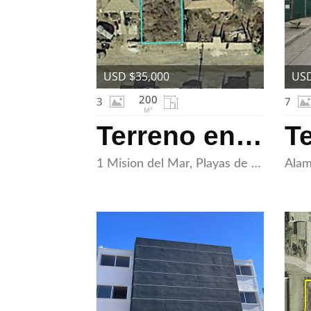
USD $35,000
USD
200
3
7
M²
Terreno en Venta en Rosarito
1 Mision del Mar, Playas de Rosarito, Baja California 22715