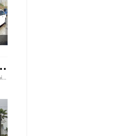
 Venta en Tecate
Sauce, Tecate, Baja California 21430