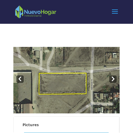
Pre
Nex
v
t
Pictures