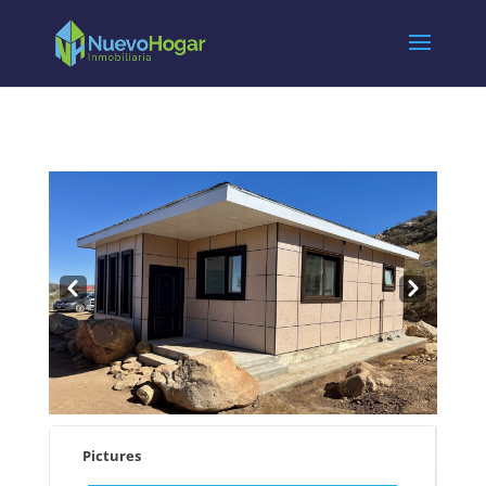
Pre
Nex
v
t
Pictures