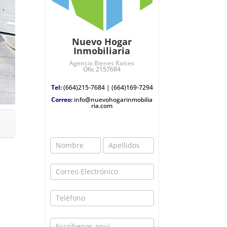
Nuevo Hogar
Inmobiliaria
Agencia Bienes Raíces
Ofic 2157684
Tel:
(664)215-7684
|
(664)169-7294
Correo:
info@nuevohogarinmobilia
ria.com