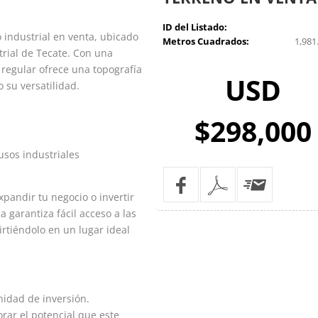
ID del Listado:
o industrial en venta, ubicado
Metros Cuadrados:
1,981
rial de Tecate. Con una
 regular ofrece una topografía
USD
 su versatilidad.
$298,000
usos industriales
xpandir tu negocio o invertir
a garantiza fácil acceso a las
virtiéndolo en un lugar ideal
nidad de inversión.
rar el potencial que este