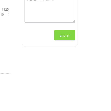
1125
.10 m²
Enviar