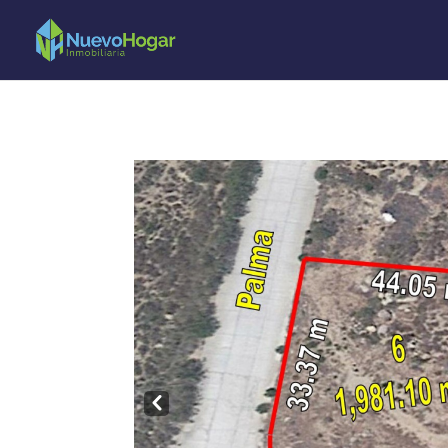
Pre
v