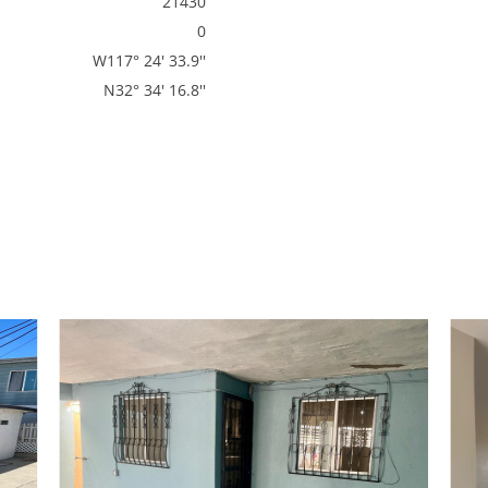
21430
0
W117° 24' 33.9''
N32° 34' 16.8''